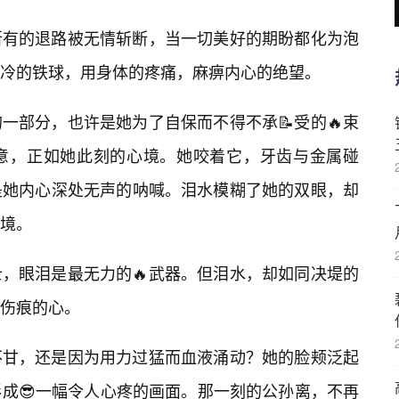
所有的退路被无情斩断，当一切美好的期盼都化为泡
冷的铁球，用身体的疼痛，麻痹内心的绝望。
一部分，也许是她为了自保而不得不承📝受的🔥束
意，正如她此刻的心境。她咬着它，牙齿与金属碰
是她内心深处无声的呐喊。泪水模糊了她的双眼，却
绝境。
，眼泪是最无力的🔥武器。但泪水，却如同决堤的
伤痕的心。
不甘，还是因为用力过猛而血液涌动？她的脸颊泛起
成😎一幅令人心疼的画面。那一刻的公孙离，不再