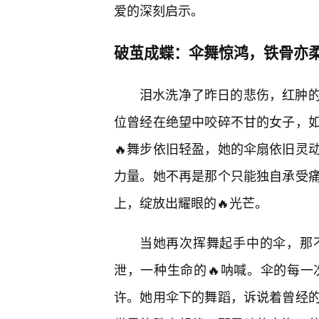
爱的深刻启示。
破茧成蝶：伞舞惊鸿，铁骨亦
泪水洗净了昨日的悲伤，红肿
位曾经在绝望中咬碎不甘的女子，
🔥舞步依旧轻盈，她的伞扇依旧灵
力量。她不再是那个只能独自承受痛
上，绽放出耀眼的🔥光芒。
当她再次挥舞起手中的伞，那
泄，一种生命的🔥呐喊。伞的每一
许。她用伞下的舞蹈，诉说着曾经的