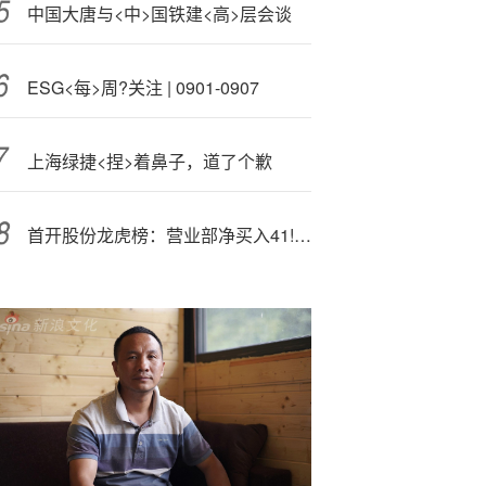
中国大唐与<中>国铁建<高>层会谈
ESG<每>周?关注 | 0901-0907
上海绿捷<捏>着鼻子，道了个歉
首开股份龙虎榜：营业部净买入41!81.01万元