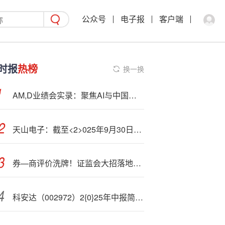
公众号
电子报
客户端
时报
热榜
换一换
AM,D业绩会实录：聚焦AI与中国市场 多项业务增长明确
天山电子：截至<2>025年9月30日，公司股东总户数为24460户
券—商评价洗牌！证监会大招落地，中小券商迎利好，严监管升级！
科安达（002972）2{0}25年中报简析：增收不增利，公司应收账款体量较大