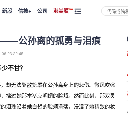
新股
信披+
公司
港美股
——公孙离的孤勇与泪痕
-06 23:22:45
多少不甘？
，却无法驱散笼罩在公孙离身上的悲伤。微风吹🤔
，拂过她那本💡应明媚的脸颊。然而此刻，那双灵
莹的泪珠沿着她白皙的脸颊滑落，浸湿了她精致的妆