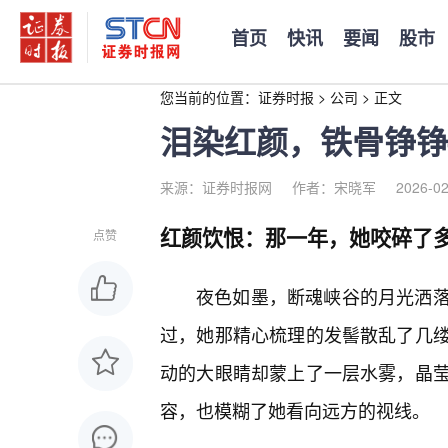
首页
快讯
要闻
股市
您当前的位置：
证券时报
>
公司
>
正文
泪染红颜，铁骨铮铮
来源：证券时报网
作者：宋晓军
2026-02
红颜饮恨：那一年，她咬碎了
点赞
夜色如墨，断魂峡谷的月光洒落
过，她那精心梳理的发髻散乱了几缕
动的大眼睛却蒙上了一层水雾，晶
容，也模糊了她看向远方的视线。