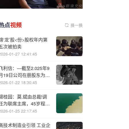
热点
视频
换一换
锦‘龙’股<份>股权年内第
五次被拍卖
2026-01-27 12:41:45
飞利信：—截至2.025年9
月19日公司在册股东为
126830户
2026-01-22 18:30:45
碧桂园：莫.斌由总裁!调
任为联席主席，45岁程光
煜获任为总裁
2026-01-25 22:17:45
高技术制造业引领 工业企