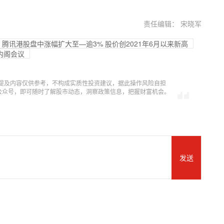
责任编辑： 宋晓军
腾讯港股盘中涨幅扩大至—逾3% 股价创2021年6月以来新高
内阁会议
提及内容仅供参考，不构成实质性投资建议，据此操作风险自担
信公众号，即可随时了解股市动态，洞察政策信息，把握财富机会。
发送