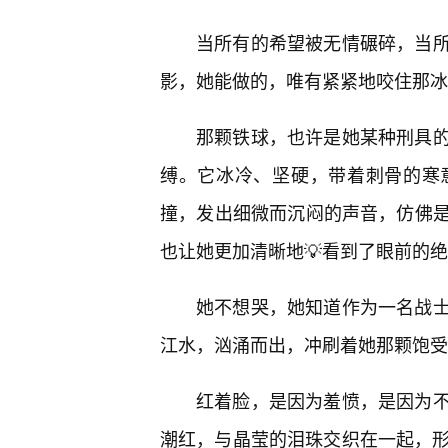
当所有的希望被无情碾碎，当
影，她能做的，唯有紧紧地咬住那冰
那颗铁球，也许是她某种刑具的
缚。它冰冷、坚硬，带着刺骨的寒
撞，发出细微而沉闷的声音，仿佛
也让她更加清晰地💡看到了眼前的
她不想哭，她知道作为一名战士
江水，汹涌而出，冲刷着她那颗饱受
红着脸，是因为羞愤，是因为
潮红，与晶莹的泪珠交织在一起，形