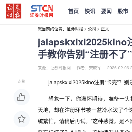
首页
快讯
要闻
股市
您当前的位置：
证券时报
>
公司
>
正文
jalapskxixi202
手教你告别“注册不了
来源：证券时报网
作者：宋晓军
2026-02-06 
jalapskxixi2025kino注册“卡
点赞
想象一下，你满怀期待，准备一头扎进ja
天地，却在注册环节被一盆冷水泼了个透
统繁忙，请稍后再试。”这种感觉，是不