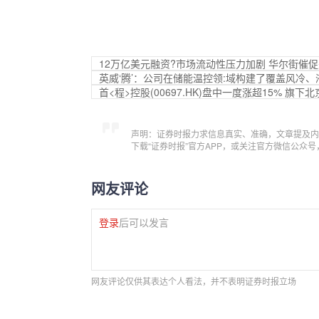
12万亿美元融资?市场流动性压力加剧 华尔街催
英威‘腾’：公司在储能温控领:域构建了覆盖风冷
首<程>控股(00697.HK)盘中一度涨超15% 
声明：证券时报力求信息真实、准确，文章提及内
下载“证券时报”官方APP，或关注官方微信公众
网友评论
登录
后可以发言
网友评论仅供其表达个人看法，并不表明证券时报立场