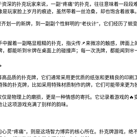
对于资深的扑克玩家来说，一副“疼痛”的扑克，往往意味着一段
像是玩家脸上岁月的痕迹，虽然带着一丝沧桑，却也饱含着故事
整齐划一的新牌，到一副副个性鲜明的“老伙计”，它们经历了蜕
手中握着一副略显粗糙的扑克，指尖传📌来微凉的触感，牌面上
牌，都能听到🌸牌在桌面上的碰撞声；每一次洗牌，都能闻到🌸
。
选择高品质的扑克牌，它们通常采用更优质的纸张和更精良的印刷
特殊的扑克牌，比如采用特殊材质制作的牌，它们可能带来更为
仅仅是物理上的磨损，更是一种情感的寄托。它记录着游戏的🔥
也让这项游戏充满了别样的韵味。
的心灵“疼痛”，则是这场智力博弈的核心所在。扑克牌游戏，绝