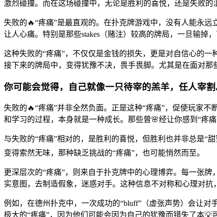
激烈碰撞。而在这场碰撞中，无论是胜利的喜悦，还是失败的沮
失败的🔥“疼痛”是最直观的。在扑克牌游戏中，没有人能永
让人心痛。特别是那些stakes（赌注）较高的牌局，一旦输
这种失败的“疼痛”，不仅仅是金钱的损失，更是对自信心的一
接下来的牌局中，变得犹豫不决，畏手畏脚。尤其是在面对那些
你可能会觉得，自己就像一只待宰的羔羊，任人宰割
失败的🔥“疼痛”并非全然负面。正是这种“疼痛”，促使玩
和学习的过程，本身就是一种成长。那些曾🌸经让你感到“疼痛
与失败的“疼痛”相对的，是胜利的喜悦，但胜利也并非总是“甜
变得索然无味，那种缺乏挑战的“疼痛”，也可能悄然而至。
更深层次的“疼痛”，则来自于扑克牌中的心理博弈。每一张
实意图，去制造假象，迷惑对手。这种信息不对称和心理对抗，
例如，在德州扑克中，一次成功的“bluff”（虚张声势）会让对手
极大的“疼痛”，因为他们可能会因为自己的犹豫而错失了本💡