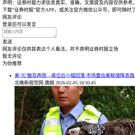
声明：证券时报力求信息真实、准确，文章提及内容仅供参考
下载“证券时报”官方APP，或关注官方微信公众号，即可随
网友评论
登录
后可以发言
发送
网友评论仅供其表达个人看法，并不表明证券时报立场
暂无评论
为你推荐
美‘元’触及两周—高位后小幅回落 市场重估美联储降息路
北晚新视觉网
唐婉
2026-02-05 18:50:45