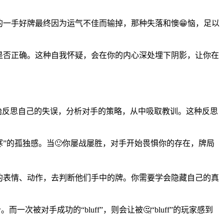
的一手好牌最终因为运气不佳而输掉，那种失落和懊😁恼，足以
略是否正确。这种自我怀疑，会在你的内心深处埋下阴影，让你在
开始反思自己的失误，分析对手的策略，从中吸取教训。这种反思
寒”的孤独感。当🙂你屡战屡胜，对手开始畏惧你的存在，牌局
的表情、动作，去判断他们手中的牌。你需要学会隐藏自己的真
被对手成功的“bluff”，则会让被🤔“bluff”的玩家感到