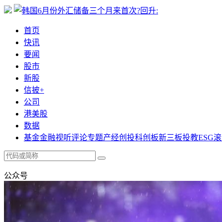
首页
快讯
要闻
股市
新股
信披+
公司
港美股
数据
基金
金融
视听
评论
专题
产经
创投
科创板
新三板
投教
ESG
滚
公众号