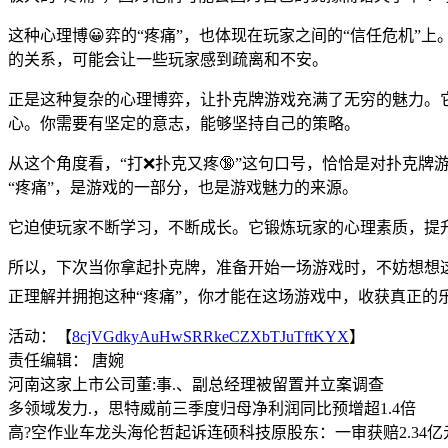
这种心理博😀弈的“疼痛”，也体现在玩家之间的“信任危机
的关系，可能会让一些玩家感到疏离和不安。
正是这种复杂的心理博弈，让扑克牌游戏充满了无穷的魅力。它
心。你需要有坚定的意志，能够坚持自己的策略。
从这个角度看，“打❌扑克又疼🔞”这句口号，恰恰是对扑克牌
“疼痛”，是游戏的一部分，也是游戏魅力的来源。
它迫使玩家不断学习，不断成长。它锻炼玩家的心理素质，提
所以，下次当你拿起扑克牌，准备开始一场游戏时，不妨想想
正理解并拥抱这种“疼痛”，你才能在这场游戏中，收获真正的
活动：【
8cjVGdkyAuHwSRRkeCZXbTJuTftKYX
】
责任编辑： 唐婉
河南这家上市公司董:事.、副总经理被留置并立案调查
多领域发力.，思特威前三季度归母净利润同比预增超1.4倍
高?空作业车龙头海伦哲起诉连硕科技原股东：一审获赔2.34